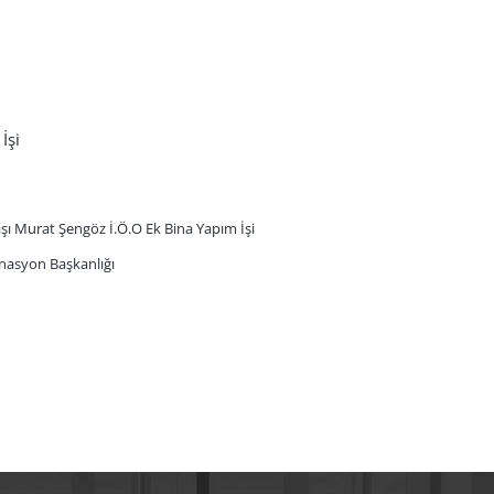
İşi
aşı Murat Şengöz İ.Ö.O Ek Bina Yapım İşi
inasyon Başkanlığı