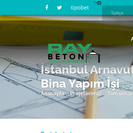
">
tipobet
İstanbul Arnavu
Bina Yapım İşi
Anasayfa
/
Projelerimiz
/
Tamamlan