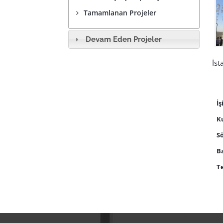
Tamamlanan Projeler
Devam Eden Projeler
İst
İş
K
S
Ba
Te