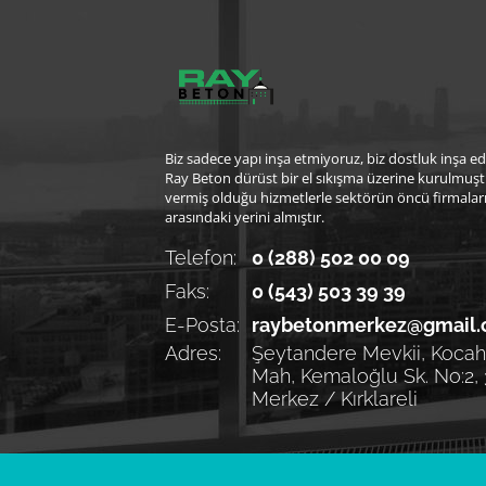
Biz sadece yapı inşa etmiyoruz, biz dostluk inşa ed
Ray Beton dürüst bir el sıkışma üzerine kurulmuşt
vermiş olduğu hizmetlerle sektörün öncü firmalar
arasındaki yerini almıştır.
Telefon:
0 (288) 502 00 09
Faks:
0 (543) 503 39 39
E-Posta:
raybetonmerkez@gmail
Adres:
Şeytandere Mevkii, Kocahı
Mah, Kemaloğlu Sk. No:2,
Merkez / Kırklareli