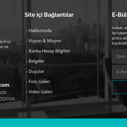
Site içi Bağlantılar
E-Bül
Haber, d
- Hakkımızda
ile haber
posta ad
- Vizyon & Misyon
iyoruz.
kaydolabi
ur ve
- Banka Hesap Bilgileri
ı
- Belgeler
- Duyular
- Foto Galeri
.com
- Video Galeri
dır
 39000