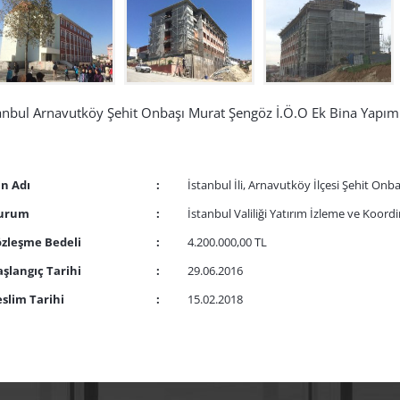
anbul Arnavutköy Şehit Onbaşı Murat Şengöz İ.Ö.O Ek Bina Yapım 
in Adı
:
İstanbul İli, Arnavutköy İlçesi Şehit Onb
urum
:
İstanbul Valiliği Yatırım İzleme ve Koord
özleşme Bedeli
:
4.200.000,00 TL
şlangıç Tarihi
:
29.06.2016
slim Tarihi
:
15.02.2018