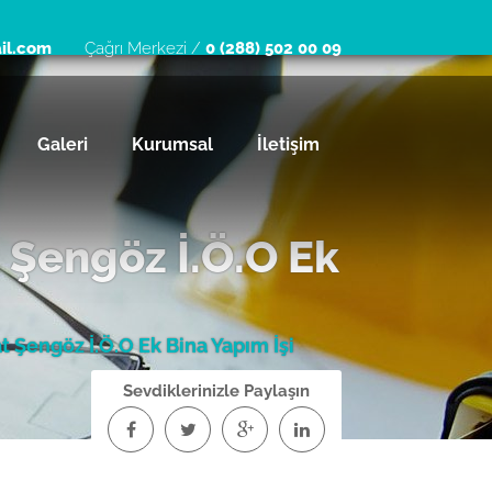
il.com
Çağrı Merkezi /
0 (288) 502 00 09
Galeri
Kurumsal
İletişim
 Şengöz İ.Ö.O Ek
 Şengöz İ.Ö.O Ek Bina Yapım İşi
Sevdiklerinizle Paylaşın