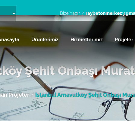
Bize Yazın /
raybetonmerkez@gma
Anasayfa
Ürünlerimiz
Hizmetlerimiz
Projeler
tköy Şehit Onbaşı Murat
an Projeler
/
İstanbul Arnavutköy Şehit Onbaşı Murat