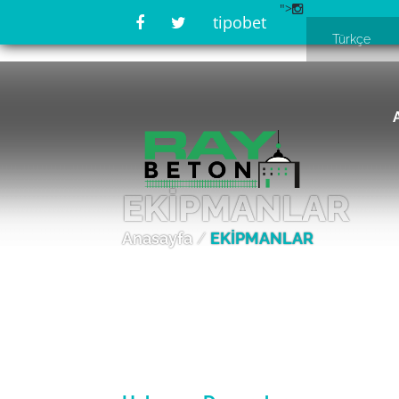
">
tipobet
EKİPMANLAR
Anasayfa
/
EKİPMANLAR