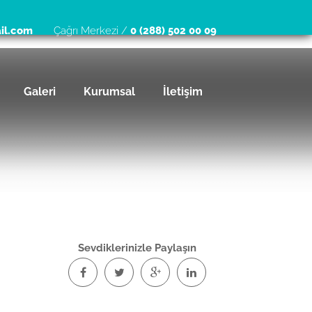
il.com
Çağrı Merkezi /
0 (288) 502 00 09
Galeri
Kurumsal
İletişim
Sevdiklerinizle Paylaşın