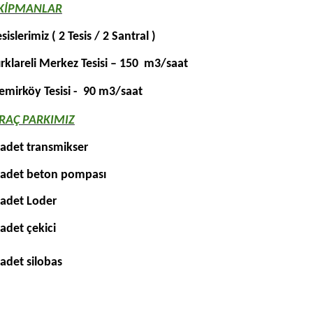
KİPMANLAR
esislerimiz ( 2 Tesis / 2 Santral )
ırklareli Merkez Tesisi – 150
m3/saat
emirköy Tesisi -
90 m3/saat
RAÇ PARKIMIZ
 adet
transmikser
 adet beton pompası
 adet
Loder
adet
çekici
 adet
silobas