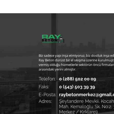
Biz sadece yapı inşa etmiyoruz, biz dostluk inşa ed
Ray Beton dürüst bir el sıkışma üzerine kurulmuşt
vermiş olduğu hizmetlerle sektörün öncü firmalar
arasındaki yerini almıştır.
Telefon:
0 (288) 502 00 09
Faks:
0 (543) 503 39 39
E-Posta:
raybetonmerkez@gmail
Adres:
Şeytandere Mevkii, Kocahı
Mah, Kemaloğlu Sk. No:2,
Merkez / Kırklareli