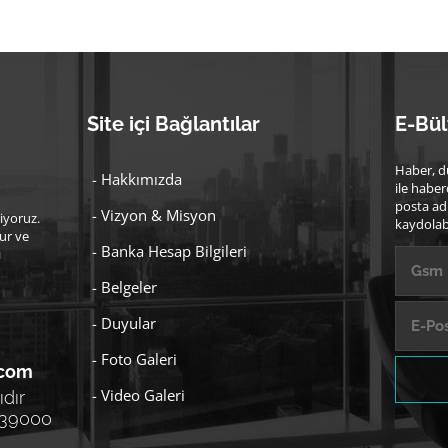
Site içi Bağlantılar
E-Bül
Haber, d
- Hakkımızda
ile haber
posta ad
- Vizyon & Misyon
iyoruz.
kaydolabi
ur ve
- Banka Hesap Bilgileri
ı
- Belgeler
- Duyular
- Foto Galeri
.com
- Video Galeri
dır
 39000