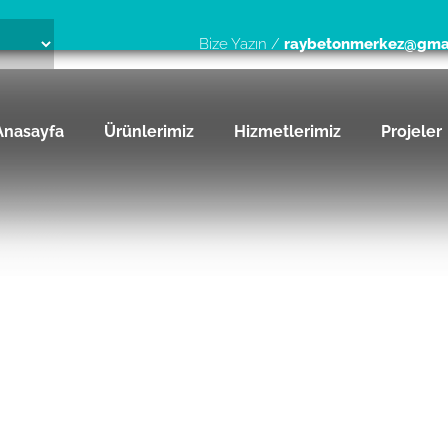
Bize Yazın /
raybetonmerkez@gma
Anasayfa
Ürünlerimiz
Hizmetlerimiz
Projeler