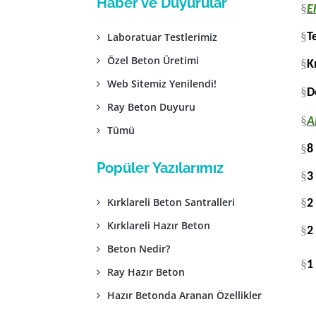
Haber ve Duyurular
§
E
§
T
Laboratuar Testlerimiz
Özel Beton Üretimi
§
K
Web Sitemiz Yenilendi!
§
D
Ray Beton Duyuru
§
A
Tümü
§
8
Popüler Yazılarımız
§
3
Kırklareli Beton Santralleri
§
2
Kırklareli Hazır Beton
§
2
Beton Nedir?
§
1
Ray Hazır Beton
Hazır Betonda Aranan Özellikler