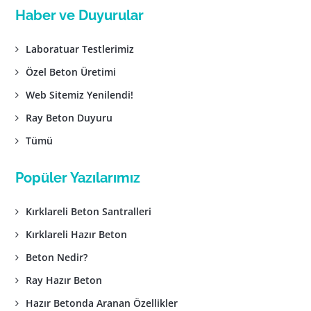
Haber ve Duyurular
Laboratuar Testlerimiz
Özel Beton Üretimi
Web Sitemiz Yenilendi!
Ray Beton Duyuru
Tümü
Popüler Yazılarımız
Kırklareli Beton Santralleri
Kırklareli Hazır Beton
Beton Nedir?
Ray Hazır Beton
Hazır Betonda Aranan Özellikler