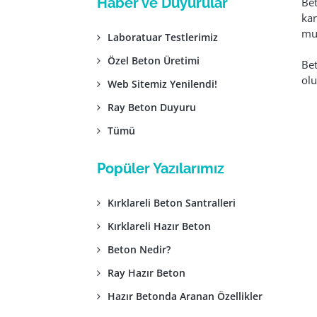
Haber ve Duyurular
Bet
kar
mu
Laboratuar Testlerimiz
Özel Beton Üretimi
Bet
olu
Web Sitemiz Yenilendi!
Ray Beton Duyuru
Tümü
Popüler Yazılarımız
Kırklareli Beton Santralleri
Kırklareli Hazır Beton
Beton Nedir?
Ray Hazır Beton
Hazır Betonda Aranan Özellikler