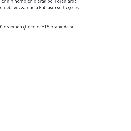
lerinin homojen olarak belli oranlarda
erilebilen, zamanla katılaşıp sertleşerek
10 oranında çimento,%15 oranında su