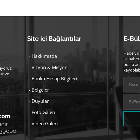
Site içi Bağlantılar
E-Bül
Haber, d
- Hakkımızda
ile haber
posta ad
- Vizyon & Misyon
iyoruz.
kaydolabi
ur ve
- Banka Hesap Bilgileri
ı
- Belgeler
- Duyular
- Foto Galeri
.com
- Video Galeri
dır
 39000