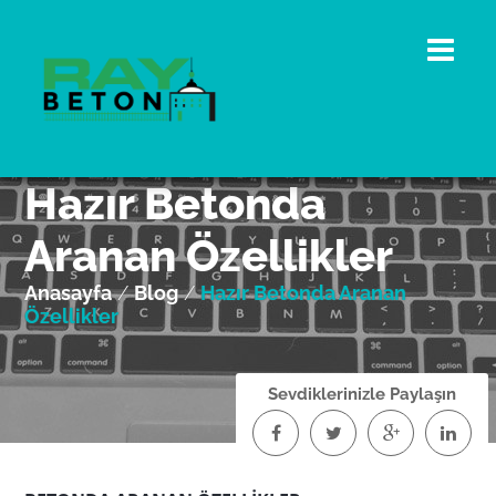
Hazır Betonda
Aranan Özellikler
Anasayfa
/
Blog
/
Hazır Betonda Aranan
Özellikler
Sevdiklerinizle Paylaşın